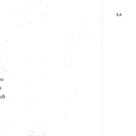
KA
ENG
RU
და
ს
ან