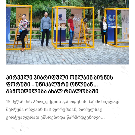
პირველი ჰიბრიდული ონლაინ ბიზნეს
ფორუმი - უნიკალური ონლიან
გამოცდილება ახალ რეალობაში
წევრობა
პორტფოლიო
შეთავაზებები
15 მეწარმის პროდუქციის გამოფენის ჰარმონიულად
ქეისები
ბლოგი
&
ახალი ამბები
შერწყმა ონლაინ B2B ფორუმთან, რომელსაც
ჩვენ შესახებ
დაგვიკავშირდით
ვირტუალურად ეწსრებოდა წარმოდგენილი
პროდუქციის პოტენციური შემსყიდველები არ იყო
მარტიცი დავალება. მიუხედავად ამისა ჩვენმა გუნდმა