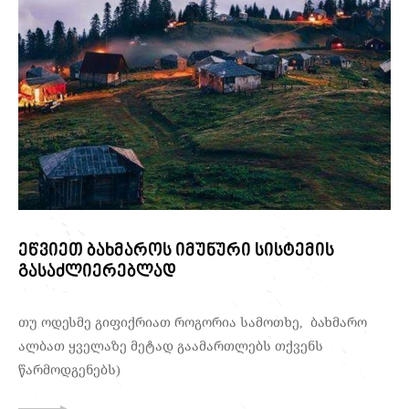
ეწვიეთ ბახმაროს იმუნური სისტემის
გასაძლიერებლად
თუ ოდესმე გიფიქრიათ როგორია სამოთხე, ბახმარო
ალბათ ყველაზე მეტად გაამართლებს თქვენს
წარმოდგენებს)